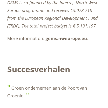
GEMS is co-financed by the Interreg North-West
Europe programme and receives €3.078.718
from the European Regional Development Fund
(ERDF). The total project budget is € 5.131.197.
More information:
gems.nweurope.eu
.
Succesverhalen
"
Wij zijn een dynamisch en creatief bedrijf;
Laarberg faciliteert in al onze
"
uitbreidingswensen.