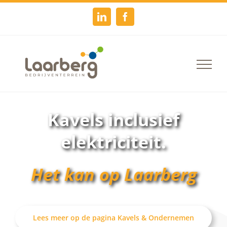
Skip
LinkedIn
Facebook
to
content
Kavels inclusief
elektriciteit.
Het kan op Laarberg
Lees meer op de pagina Kavels & Ondernemen